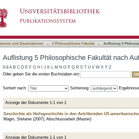
he Fakultät nach Autor "Magin, Stefanie"
asiert)
ationen und Dissertationen
→
5 Philosophische Fakultät
→
Auflistung 5 Philoso
Auflistung 5 Philosophische Fakultät nach Aut
0-9
A
B
C
D
E
F
G
H
I
J
K
L
M
N
O
P
Q
R
S
T
U
V
W
X
Y
Z
Oder geben Sie die ersten Buchstaben ein:
Sortiert nach:
Sortierung:
Ergebniss
Anzeige der Dokumente 1-1 von 1
Geschichte als Heilsgeschichte in den Antrittsreden US-amerikanische
Magin, Stefanie
(
2007
)
;
Abschlussarbeit (Master)
Anzeige der Dokumente 1-1 von 1