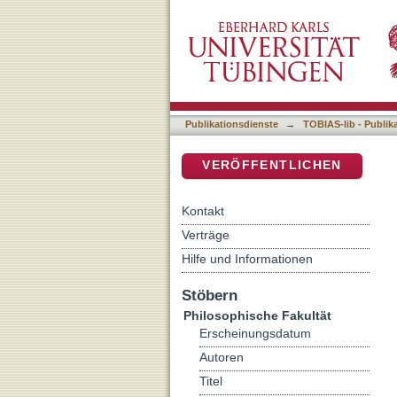
Auflistung 5 Philosophisc
DSpace Repositorium (Manakin b
Publikationsdienste
→
TOBIAS-lib - Publik
VERÖFFENTLICHEN
Kontakt
Verträge
Hilfe und Informationen
Stöbern
Philosophische Fakultät
Erscheinungsdatum
Autoren
Titel