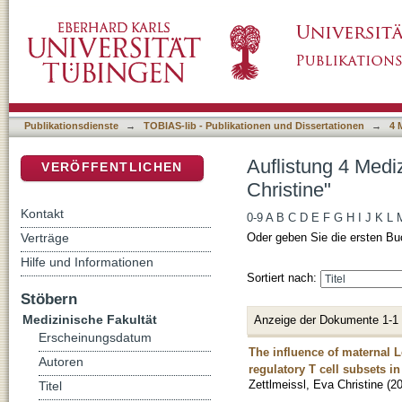
Auflistung 4 Medizinische Fakultät nach Autor
DSpace Repositorium (Manakin basiert)
Publikationsdienste
→
TOBIAS-lib - Publikationen und Dissertationen
→
4 
Auflistung 4 Medi
VERÖFFENTLICHEN
Christine"
Kontakt
0-9
A
B
C
D
E
F
G
H
I
J
K
L
Verträge
Oder geben Sie die ersten Bu
Hilfe und Informationen
Sortiert nach:
Stöbern
Medizinische Fakultät
Anzeige der Dokumente 1-1
Erscheinungsdatum
The influence of maternal L
Autoren
regulatory T cell subsets i
Zettlmeissl, Eva Christine
(
2
Titel