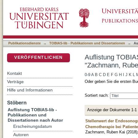
Auflistung TOBIAS-lib - Publikationen und 
DSpace Repositorium (Manakin basiert)
Publikationsdienste
→
TOBIAS-lib - Publikationen und Dissertationen
→
Au
Auflistung TOBIAS
VERÖFFENTLICHEN
"Zachmann, Rube
Kontakt
0-9
A
B
C
D
E
F
G
H
I
J
K
L
Verträge
Oder geben Sie die ersten Bu
Hilfe und Informationen
Sortiert nach:
Stöbern
Auflistung TOBIAS-lib -
Anzeige der Dokumente 1-1
Publikationen und
Dissertationen nach Autor
Stellenwert der Endosonog
Erscheinungsdatum
Chemotherapie bei Patien
Zachmann, Ruben Kai
(
2018
)
Autoren