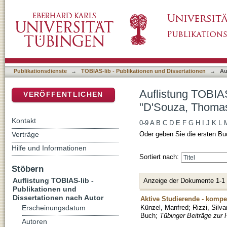
Auflistung TOBIAS-lib - Publikationen und D
DSpace Repositorium (Manakin basiert)
Publikationsdienste
→
TOBIAS-lib - Publikationen und Dissertationen
→
Au
Auflistung TOBIAS
VERÖFFENTLICHEN
"D'Souza, Thoma
Kontakt
0-9
A
B
C
D
E
F
G
H
I
J
K
L
Verträge
Oder geben Sie die ersten Bu
Hilfe und Informationen
Sortiert nach:
Stöbern
Auflistung TOBIAS-lib -
Anzeige der Dokumente 1-1
Publikationen und
Dissertationen nach Autor
Aktive Studierende - kompe
Künzel, Manfred
;
Rizzi, Silv
Erscheinungsdatum
Buch
;
Tübinger Beiträge zur H
Autoren