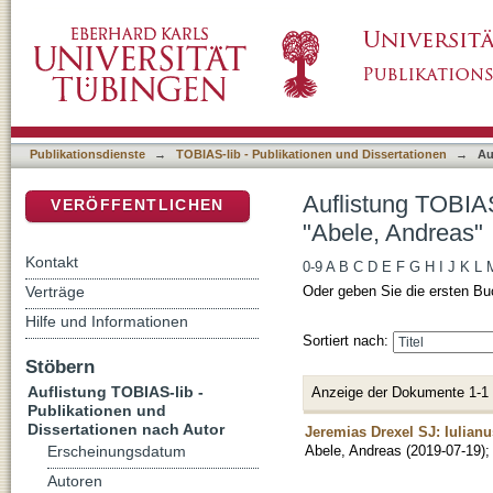
Auflistung TOBIAS-lib - Publikationen und D
DSpace Repositorium (Manakin basiert)
Publikationsdienste
→
TOBIAS-lib - Publikationen und Dissertationen
→
Au
Auflistung TOBIAS
VERÖFFENTLICHEN
"Abele, Andreas"
Kontakt
0-9
A
B
C
D
E
F
G
H
I
J
K
L
Verträge
Oder geben Sie die ersten Bu
Hilfe und Informationen
Sortiert nach:
Stöbern
Auflistung TOBIAS-lib -
Anzeige der Dokumente 1-1
Publikationen und
Dissertationen nach Autor
Jeremias Drexel SJ: Iulian
Abele, Andreas
(
2019-07-19
)
Erscheinungsdatum
Autoren