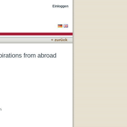
rrent trends of change
Einloggen
« zurück
irations from abroad
n