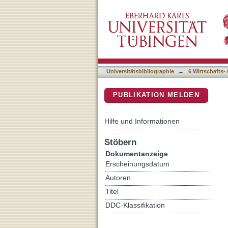
Japanese human resource 
DSpace Repositorium (Manakin b
Universitätsbibliographie
→
6 Wirtschafts-
PUBLIKATION MELDEN
Hilfe und Informationen
Stöbern
Dokumentanzeige
Erscheinungsdatum
Autoren
Titel
DDC-Klassifikation