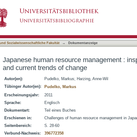
management : inspirations from abroad and cu
asiert)
 und Sozialwissenschaftliche Fakultät
→
Dokumentanzeige
Japanese human resource management : insp
and current trends of change
Autor(en):
Pudelko, Markus
;
Harzing, Anne-Wil
Tübinger Autor(en):
Pudelko, Markus
Erscheinungsjahr:
2011
Sprache:
Englisch
Dokumentart:
Teil eines Buches
Erschienen in:
Challenges of human resource management in Japa
Seitenbereich:
S. 28-60
Verbund-Nachweis:
396772358