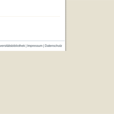
versitätsbibliothek
|
Impressum
|
Datenschutz