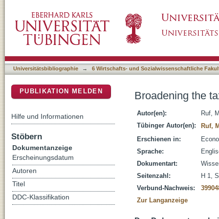
Broadening the tax base of neutral business 
DSpace Repositorium (Manakin basiert)
Universitätsbibliographie
→
6 Wirtschafts- und Sozialwissenschaftliche Fakul
PUBLIKATION MELDEN
Broadening the ta
Autor(en):
Ruf, M
Hilfe und Informationen
Tübinger Autor(en):
Ruf, 
Stöbern
Erschienen in:
Econom
Dokumentanzeige
Sprache:
Engli
Erscheinungsdatum
Dokumentart:
Wissen
Autoren
Seitenzahl:
H 1, S
Titel
Verbund-Nachweis:
39904
DDC-Klassifikation
Zur Langanzeige