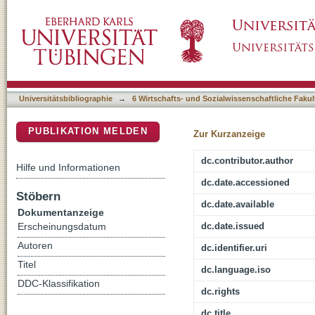
Kompetenztheoretische Zugänge in der berufl
DSpace Repositorium (Manakin basiert)
Universitätsbibliographie
→
6 Wirtschafts- und Sozialwissenschaftliche Fakul
PUBLIKATION MELDEN
Zur Kurzanzeige
dc.contributor.author
Hilfe und Informationen
dc.date.accessioned
Stöbern
dc.date.available
Dokumentanzeige
dc.date.issued
Erscheinungsdatum
Autoren
dc.identifier.uri
Titel
dc.language.iso
DDC-Klassifikation
dc.rights
dc.title