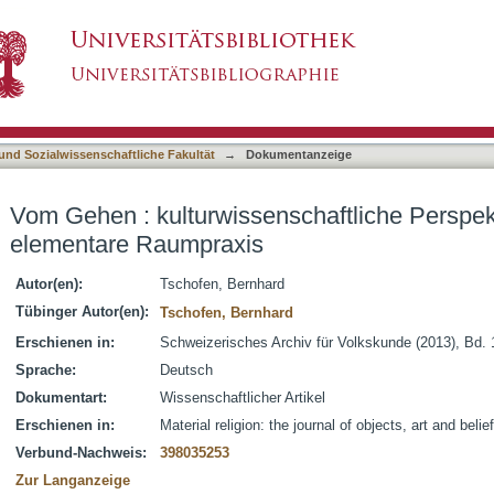
schaftliche Perspektiven auf eine elementare
asiert)
 und Sozialwissenschaftliche Fakultät
→
Dokumentanzeige
Vom Gehen : kulturwissenschaftliche Perspek
elementare Raumpraxis
Autor(en):
Tschofen, Bernhard
Tübinger Autor(en):
Tschofen, Bernhard
Erschienen in:
Schweizerisches Archiv für Volkskunde (2013), Bd. 
Sprache:
Deutsch
Dokumentart:
Wissenschaftlicher Artikel
Erschienen in:
Material religion: the journal of objects, art and belie
Verbund-Nachweis:
398035253
Zur Langanzeige