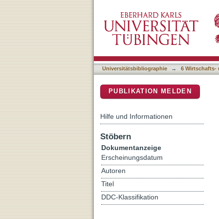
Vom Gehen : kulturwissen
DSpace Repositorium (Manakin b
Universitätsbibliographie
→
6 Wirtschafts-
PUBLIKATION MELDEN
Hilfe und Informationen
Stöbern
Dokumentanzeige
Erscheinungsdatum
Autoren
Titel
DDC-Klassifikation