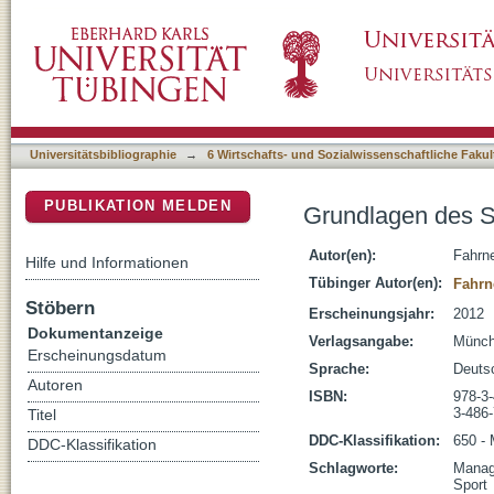
Grundlagen des Sportmanagements
DSpace Repositorium (Manakin basiert)
Universitätsbibliographie
→
6 Wirtschafts- und Sozialwissenschaftliche Fakul
PUBLIKATION MELDEN
Grundlagen des 
Autor(en):
Fahrne
Hilfe und Informationen
Tübinger Autor(en):
Fahrn
Stöbern
Erscheinungsjahr:
2012
Dokumentanzeige
Verlagsangabe:
Münch
Erscheinungsdatum
Sprache:
Deuts
Autoren
ISBN:
978-3
3-486
Titel
DDC-Klassifikation:
650 -
DDC-Klassifikation
Schlagworte:
Mana
Sport