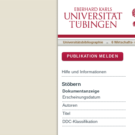
Sport und Medien : Entwi
DSpace Repositorium (Manakin b
Universitätsbibliographie
→
6 Wirtschafts-
PUBLIKATION MELDEN
Hilfe und Informationen
Stöbern
Dokumentanzeige
Erscheinungsdatum
Autoren
Titel
DDC-Klassifikation