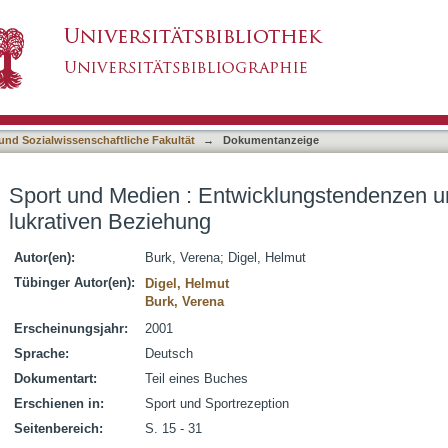
cklungstendenzen und Probleme einer lukrativ
asiert)
 und Sozialwissenschaftliche Fakultät
→
Dokumentanzeige
Sport und Medien : Entwicklungstendenzen u
lukrativen Beziehung
Autor(en):
Burk, Verena
;
Digel, Helmut
Tübinger Autor(en):
Digel, Helmut
Burk, Verena
Erscheinungsjahr:
2001
Sprache:
Deutsch
Dokumentart:
Teil eines Buches
Erschienen in:
Sport und Sportrezeption
Seitenbereich:
S. 15 - 31