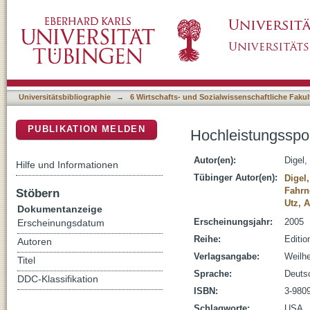
Hochleistungssport in den USA
DSpace Repositorium (Manakin basiert)
Universitätsbibliographie
→
6 Wirtschafts- und Sozialwissenschaftliche Fakul
PUBLIKATION MELDEN
Hochleistungsspo
Autor(en):
Digel,
Hilfe und Informationen
Tübinger Autor(en):
Digel
Fahrn
Stöbern
Utz, 
Dokumentanzeige
Erscheinungsjahr:
2005
Erscheinungsdatum
Reihe:
Editio
Autoren
Verlagsangabe:
Weilhe
Titel
Sprache:
Deuts
DDC-Klassifikation
ISBN:
3-980
Schlagworte:
USA