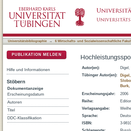
Hochleistungssport in Russland
DSpace Repositorium (Manakin basiert)
Universitätsbibliographie
→
6 Wirtschafts- und Sozialwissenschaftliche Fakul
PUBLIKATION MELDEN
Hochleistungsspor
Autor(en):
Digel,
Hilfe und Informationen
Tübinger Autor(en):
Digel
Slobo
Stöbern
Burk,
Dokumentanzeige
Erscheinungsjahr:
2006
Erscheinungsdatum
Reihe:
Editio
Autoren
Verlagsangabe:
Weilhe
Titel
Sprache:
Deuts
DDC-Klassifikation
ISBN:
3-981
Schlagworte:
Russl