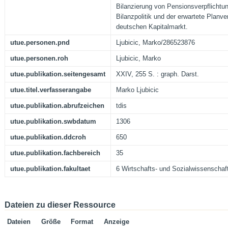
Bilanzierung von Pensionsverpflichtu
Bilanzpolitik und der erwartete Plan
deutschen Kapitalmarkt.
utue.personen.pnd
Ljubicic, Marko/286523876
utue.personen.roh
Ljubicic, Marko
utue.publikation.seitengesamt
XXIV, 255 S. : graph. Darst.
utue.titel.verfasserangabe
Marko Ljubicic
utue.publikation.abrufzeichen
tdis
utue.publikation.swbdatum
1306
utue.publikation.ddcroh
650
utue.publikation.fachbereich
35
utue.publikation.fakultaet
6 Wirtschafts- und Sozialwissenschaft
Dateien zu dieser Ressource
Dateien
Größe
Format
Anzeige