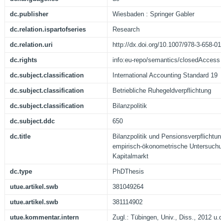
dc.publisher
Wiesbaden : Springer Gabler
dc.relation.ispartofseries
Research
dc.relation.uri
http://dx.doi.org/10.1007/978-3-658-0
dc.rights
info:eu-repo/semantics/closedAccess
dc.subject.classification
International Accounting Standard 19
dc.subject.classification
Betriebliche Ruhegeldverpflichtung
dc.subject.classification
Bilanzpolitik
dc.subject.ddc
650
dc.title
Bilanzpolitik und Pensionsverpflichtu
empirisch-ökonometrische Untersuch
Kapitalmarkt
dc.type
PhDThesis
utue.artikel.swb
381049264
utue.artikel.swb
381114902
utue.kommentar.intern
Zugl.: Tübingen, Univ., Diss., 2012 u.d