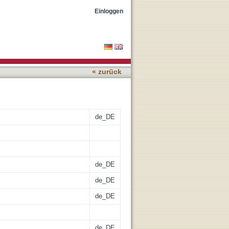
-ökonometrische
Einloggen
« zurück
de_DE
de_DE
de_DE
de_DE
de_DE