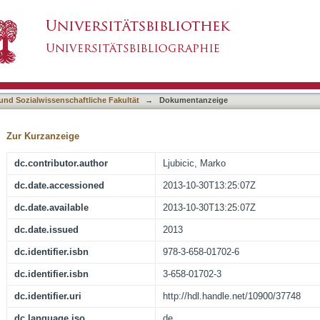
sverpflichtungen nach IAS 19 : eine empirisch
asiert)
en Kapitalmarkt
 und Sozialwissenschaftliche Fakultät
→
Dokumentanzeige
Zur Kurzanzeige
dc.contributor.author
Ljubicic, Marko
dc.date.accessioned
2013-10-30T13:25:07Z
dc.date.available
2013-10-30T13:25:07Z
dc.date.issued
2013
dc.identifier.isbn
978-3-658-01702-6
dc.identifier.isbn
3-658-01702-3
dc.identifier.uri
http://hdl.handle.net/10900/37748
dc.language.iso
de