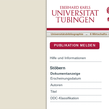
Bilanzpolitik und Pension
DSpace Repositorium (Manakin b
Untersuchung am deutsch
Universitätsbibliographie
→
6 Wirtschafts-
PUBLIKATION MELDEN
Hilfe und Informationen
Stöbern
Dokumentanzeige
Erscheinungsdatum
Autoren
Titel
DDC-Klassifikation