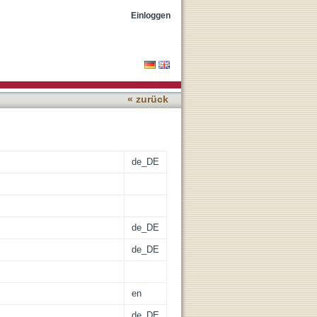
market reaction to
Einloggen
« zurück
de_DE
de_DE
de_DE
en
de_DE