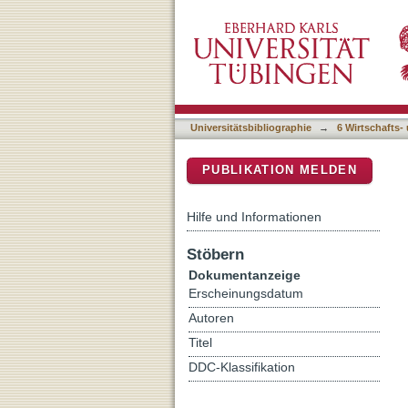
Operational and reputation
DSpace Repositorium (Manakin b
operational risk events
Universitätsbibliographie
→
6 Wirtschafts-
PUBLIKATION MELDEN
Hilfe und Informationen
Stöbern
Dokumentanzeige
Erscheinungsdatum
Autoren
Titel
DDC-Klassifikation