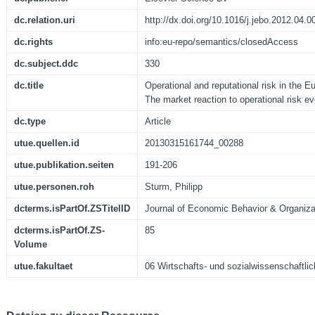
dc.relation.uri
http://dx.doi.org/10.1016/j.jebo.2012.04.0
dc.rights
info:eu-repo/semantics/closedAccess
dc.subject.ddc
330
dc.title
Operational and reputational risk in the E
The market reaction to operational risk e
dc.type
Article
utue.quellen.id
20130315161744_00288
utue.publikation.seiten
191-206
utue.personen.roh
Sturm, Philipp
dcterms.isPartOf.ZSTitelID
Journal of Economic Behavior & Organiza
dcterms.isPartOf.ZS-
85
Volume
utue.fakultaet
06 Wirtschafts- und sozialwissenschaftlic