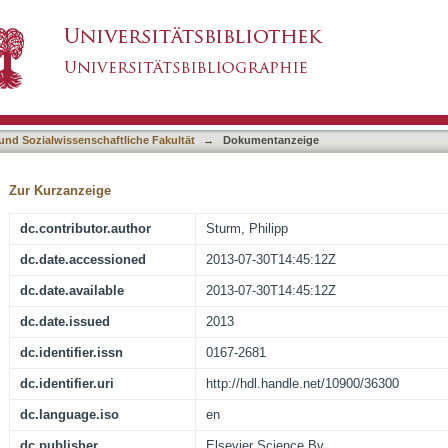
al risk in the European banking industry: The 
asiert)
 und Sozialwissenschaftliche Fakultät
→
Dokumentanzeige
Zur Kurzanzeige
dc.contributor.author
Sturm, Philipp
dc.date.accessioned
2013-07-30T14:45:12Z
dc.date.available
2013-07-30T14:45:12Z
dc.date.issued
2013
dc.identifier.issn
0167-2681
dc.identifier.uri
http://hdl.handle.net/10900/36300
dc.language.iso
en
dc.publisher
Elsevier Science Bv