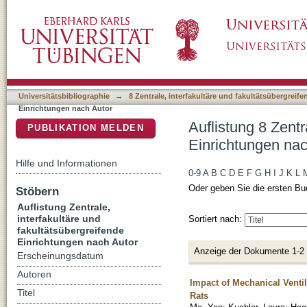
Auflistung 8 Zentrale, interfakultäre und fak
DSpace Repositorium (Manakin basiert)
Universitätsbibliographie
→
8 Zentrale, interfakultäre und fakultätsübergreif
Einrichtungen nach Autor
Auflistung 8 Zentr
PUBLIKATION MELDEN
Einrichtungen nac
Hilfe und Informationen
0-9
A
B
C
D
E
F
G
H
I
J
K
L
Oder geben Sie die ersten Bu
Stöbern
Auflistung Zentrale,
interfakultäre und
Sortiert nach:
fakultätsübergreifende
Einrichtungen nach Autor
Anzeige der Dokumente 1-2
Erscheinungsdatum
Autoren
Impact of Mechanical Venti
Titel
Rats