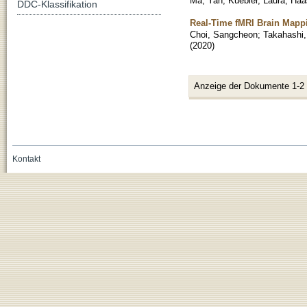
Ma, Yan
;
Kuebler, Laura
;
Haa
DDC-Klassifikation
Real-Time fMRI Brain Mapp
Choi, Sangcheon
;
Takahashi
(
2020
)
Anzeige der Dokumente 1-2
Kontakt