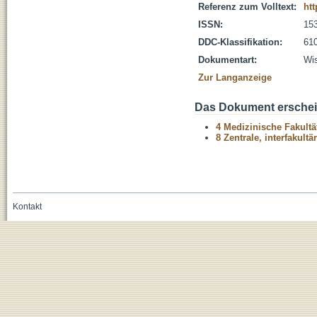
Referenz zum Volltext:
htt
ISSN:
15
DDC-Klassifikation:
610
Dokumentart:
Wis
Zur Langanzeige
Das Dokument erschein
4 Medizinische Fakultä
8 Zentrale, interfakult
Kontakt