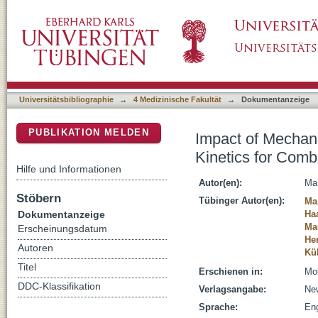
Impact of Mechanical Ventilation and Anest
DSpace Repositorium (Manakin basiert)
Studies in Rats
Universitätsbibliographie
→
4 Medizinische Fakultät
→
Dokumentanzeige
PUBLIKATION MELDEN
Impact of Mechani
Kinetics for Comb
Hilfe und Informationen
Autor(en):
Ma
Stöbern
Tübinger Autor(en):
Ma
Dokumentanzeige
Ha
Ma
Erscheinungsdatum
Her
Autoren
Kü
Titel
Erschienen in:
Mol
DDC-Klassifikation
Verlagsangabe:
New
Sprache:
Eng