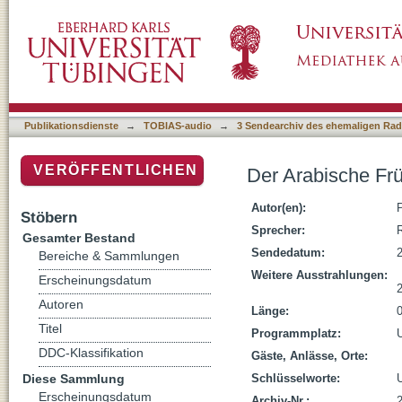
Der Arabische Frühling: Zwischen Klassenka
Publikationsdienste
→
TOBIAS-audio
→
3 Sendearchiv des ehemaligen Radi
VERÖFFENTLICHEN
Der Arabische Fr
Autor(en):
Stöbern
Sprecher:
R
Gesamter Bestand
Sendedatum:
Bereiche & Sammlungen
Weitere Ausstrahlungen:
Erscheinungsdatum
Autoren
Länge:
Titel
Programmplatz:
DDC-Klassifikation
Gäste, Anlässe, Orte:
Diese Sammlung
Schlüsselworte:
U
Erscheinungsdatum
Archiv-Nr.: