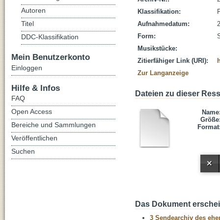
Autoren
Klassifikation:
P
Titel
Aufnahmedatum:
Form:
DDC-Klassifikation
Musikstücke:
Mein Benutzerkonto
Zitierfähiger Link (URI):
Einloggen
Zur Langanzeige
Hilfe & Infos
Dateien zu dieser Res
FAQ
Open Access
Name
Größe
Bereiche und Sammlungen
Format
Veröffentlichen
Suchen
Das Dokument erschein
3 Sendearchiv des ehem