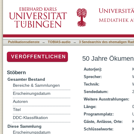
50 Jahre Ökumene. Persönliche Erfahrungen
Publikationsdienste
→
TOBIAS-audio
→
3 Sendearchiv des ehemaligen Radi
VERÖFFENTLICHEN
50 Jahre Ökumene
Autor(en):
Stöbern
Sprecher:
Gesamter Bestand
Technik:
Bereiche & Sammlungen
Sendedatum:
Erscheinungsdatum
Weitere Ausstrahlungen:
Autoren
Länge:
Titel
Programmplatz:
DDC-Klassifikation
Gäste, Anlässe, Orte:
Diese Sammlung
Schlüsselworte:
Erscheinungsdatum