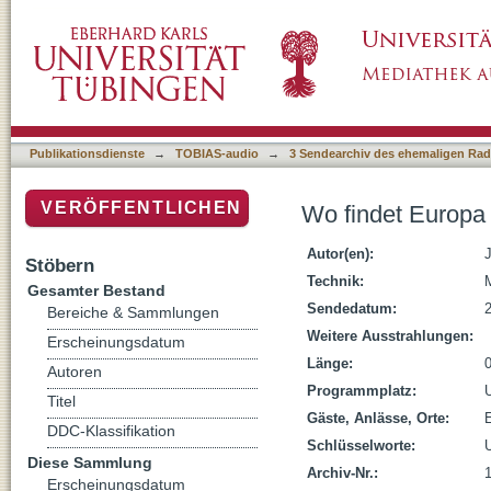
Wo findet Europa statt?
Publikationsdienste
→
TOBIAS-audio
→
3 Sendearchiv des ehemaligen Radi
VERÖFFENTLICHEN
Wo findet Europa 
Autor(en):
J
Stöbern
Technik:
Gesamter Bestand
Sendedatum:
Bereiche & Sammlungen
Weitere Ausstrahlungen:
Erscheinungsdatum
Länge:
Autoren
Programmplatz:
Titel
Gäste, Anlässe, Orte:
E
DDC-Klassifikation
Schlüsselworte:
Diese Sammlung
Archiv-Nr.:
Erscheinungsdatum