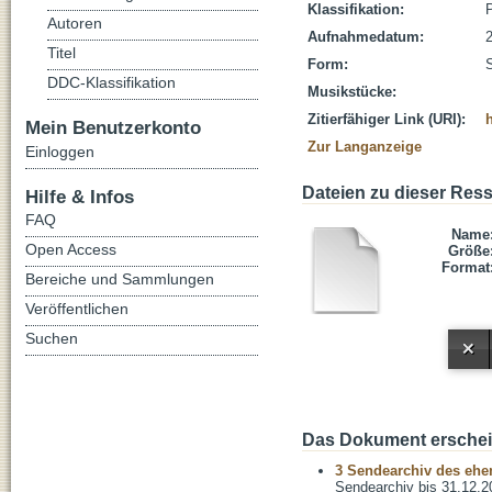
Klassifikation:
P
Autoren
Aufnahmedatum:
Titel
Form:
DDC-Klassifikation
Musikstücke:
Zitierfähiger Link (URI):
Mein Benutzerkonto
Zur Langanzeige
Einloggen
Dateien zu dieser Res
Hilfe & Infos
FAQ
Name
Open Access
Größe
Format
Bereiche und Sammlungen
Veröffentlichen
Suchen
Das Dokument erschein
3 Sendearchiv des ehem
Sendearchiv bis 31.12.2