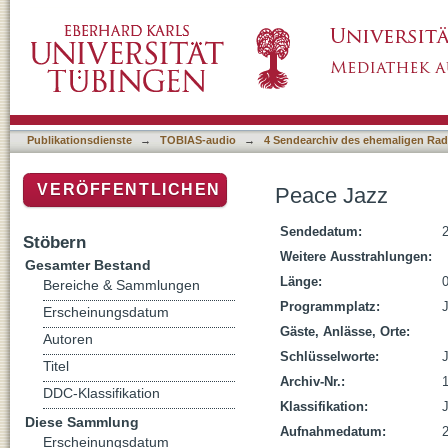
Peace Jazz
Publikationsdienste
→
TOBIAS-audio
→
4 Sendearchiv des ehemaligen Radi
VERÖFFENTLICHEN
Peace Jazz
Sendedatum:
Stöbern
Weitere Ausstrahlungen:
Gesamter Bestand
Länge:
Bereiche & Sammlungen
Programmplatz:
Erscheinungsdatum
Gäste, Anlässe, Orte:
Autoren
Schlüsselworte:
Titel
Archiv-Nr.:
DDC-Klassifikation
Klassifikation:
Diese Sammlung
Aufnahmedatum:
Erscheinungsdatum