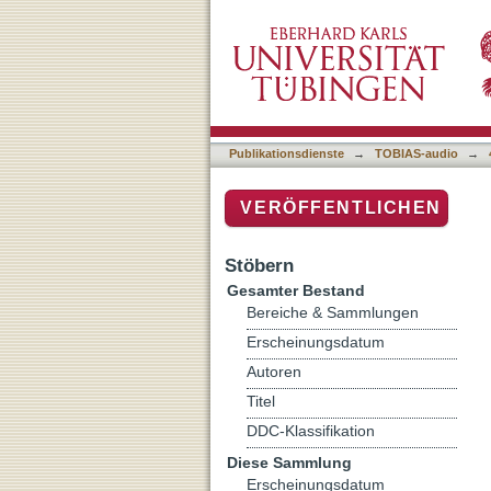
Poetik-Dozentur WS 2007/
Publikationsdienste
→
TOBIAS-audio
→
VERÖFFENTLICHEN
Stöbern
Gesamter Bestand
Bereiche & Sammlungen
Erscheinungsdatum
Autoren
Titel
DDC-Klassifikation
Diese Sammlung
Erscheinungsdatum