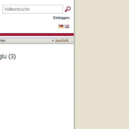
Einloggen
« zurück
ige
lu (3)