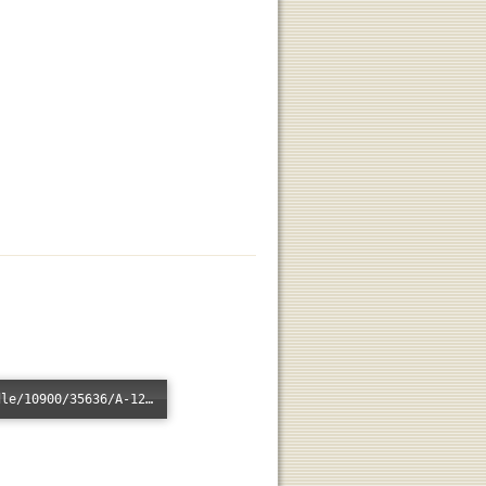
Error loading: "/xmlui/bitstream/handle/10900/35636/A-1266.mp3?sequence=1&isAllowed=n"