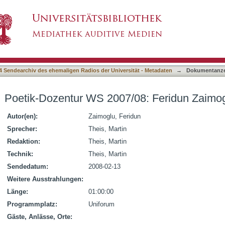
08: Feridun Zaimoglu (3)
4 Sendearchiv des ehemaligen Radios der Universität - Metadaten
→
Dokumentanze
Poetik-Dozentur WS 2007/08: Feridun Zaimog
Autor(en):
Zaimoglu, Feridun
Sprecher:
Theis, Martin
Redaktion:
Theis, Martin
Technik:
Theis, Martin
Sendedatum:
2008-02-13
Weitere Ausstrahlungen:
Länge:
01:00:00
Programmplatz:
Uniforum
Gäste, Anlässe, Orte: