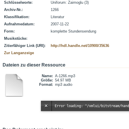
Schlüsselworte:
Uniforum: Zaimoglu (3)
Archiv-Nr.:
1266
Klassifikation:
Literatur
Aufnahmedatum:
2007-11-22
Form:
komplette Stundensendung
Musikstücke:
Zitierfähiger Link (URI):
http://hdl.handle.net/10900/35636
Zur Langanzeige
Dateien zu dieser Ressource
Name:
A-1266.mp3
Größe:
54.97 MB
Format:
mp3 audio