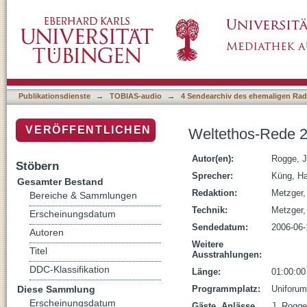
Weltethos-Rede 2006: Global Sports and Glo
Publikationsdienste
→
TOBIAS-audio
→
4 Sendearchiv des ehemaligen Radi
VERÖFFENTLICHEN
Weltethos-Rede 2
Autor(en):
Rogge, 
Stöbern
Sprecher:
Küng, H
Gesamter Bestand
Redaktion:
Metzger,
Bereiche & Sammlungen
Technik:
Metzger,
Erscheinungsdatum
Sendedatum:
2006-06-
Autoren
Weitere
Titel
Ausstrahlungen:
DDC-Klassifikation
Länge:
01:00:00
Diese Sammlung
Programmplatz:
Uniforum
Erscheinungsdatum
Gäste, Anlässe,
J. Rogge