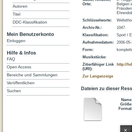
Orte:
Belgien 
Autoren
Präsiden
Ehrendok
Titel
Schlüsselworte:
Weltetho
DDC-Klassifikation
Archiv-Nr.:
1047
Mein Benutzerkonto
Klassifikation:
Sport / E
Einloggen
Aufnahmedatum:
2006-05-
Form:
komplet
Hilfe & Infos
Musikstücke:
FAQ
Zitierfähiger Link
http://h
Open Access
(URI):
Bereiche und Sammlungen
Zur Langanzeige
Veröffentlichen
Dateien zu dieser Res
Suchen
Name
Größe
Format