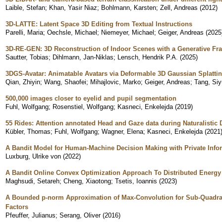
Laible, Stefan
;
Khan, Yasir Niaz
;
Bohlmann, Karsten
;
Zell, Andreas
(
2012
)
3D-LATTE: Latent Space 3D Editing from Textual Instructions
Parelli, Maria
;
Oechsle, Michael
;
Niemeyer, Michael
;
Geiger, Andreas
(
2025
3D-RE-GEN: 3D Reconstruction of Indoor Scenes with a Generative F
Sautter, Tobias
;
Dihlmann, Jan-Niklas
;
Lensch, Hendrik P.A.
(
2025
)
3DGS-Avatar: Animatable Avatars via Deformable 3D Gaussian Splatti
Qian, Zhiyin
;
Wang, Shaofei
;
Mihajlovic, Marko
;
Geiger, Andreas
;
Tang, Siy
500,000 images closer to eyelid and pupil segmentation
Fuhl, Wolfgang
;
Rosenstiel, Wolfgang
;
Kasneci, Enkelejda
(
2019
)
55 Rides: Attention annotated Head and Gaze data during Naturalistic 
Kübler, Thomas
;
Fuhl, Wolfgang
;
Wagner, Elena
;
Kasneci, Enkelejda
(
2021
A Bandit Model for Human-Machine Decision Making with Private Info
Luxburg, Ulrike von
(
2022
)
A Bandit Online Convex Optimization Approach To Distributed Ener
Maghsudi, Setareh
;
Cheng, Xiaotong
;
Tsetis, Ioannis
(
2023
)
A Bounded p-norm Approximation of Max-Convolution for Sub-Quadrat
Factors
Pfeuffer, Julianus
;
Serang, Oliver
(
2016
)