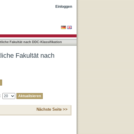
ssifikation "004"
Einloggen
liche Fakultät nach DDC-Klassifikation
liche Fakultät nach
e:
Nächste Seite >>