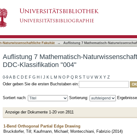
-Naturwissenschaftliche Fakultät nach DDC-Kla
asiert)
h-Naturwissenschaftliche Fakultät
→
Auflistung 7 Mathematisch-Naturwissenschaft
Auflistung 7 Mathematisch-Naturwissenschaft
DDC-Klassifikation "004"
0-9
A
B
C
D
E
F
G
H
I
J
K
L
M
N
O
P
Q
R
S
T
U
V
W
X
Y
Z
Oder geben Sie die ersten Buchstaben ein:
Sortiert nach:
Sortierung:
Ergebniss
Anzeige der Dokumente 1-20 von 2811
1-Bend Orthogonal Partial Edge Drawing
Bruckdorfer, Till
;
Kaufmann, Michael
;
Montecchiani, Fabrizio
(
2014
)