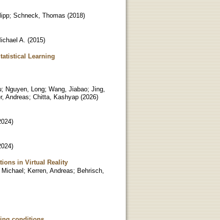
lipp
;
Schneck, Thomas
(
2018
)
ichael A.
(
2015
)
atistical Learning
u
;
Nguyen, Long
;
Wang, Jiabao
;
Jing,
r, Andreas
;
Chitta, Kashyap
(
2026
)
2024
)
2024
)
ions in Virtual Reality
 Michael
;
Kerren, Andreas
;
Behrisch,
ting conditions