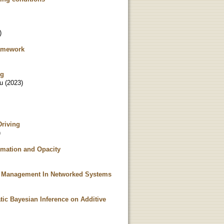
)
ramework
ng
u
(
2023
)
Driving
)
rmation and Opacity
gy Management In Networked Systems
ic Bayesian Inference on Additive