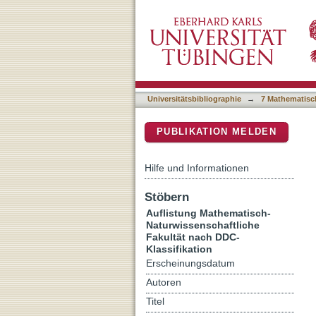
Auflistung 7 Mathematisch
DSpace Repositorium (Manakin b
Universitätsbibliographie
→
7 Mathematisc
PUBLIKATION MELDEN
Hilfe und Informationen
Stöbern
Auflistung Mathematisch-
Naturwissenschaftliche
Fakultät nach DDC-
Klassifikation
Erscheinungsdatum
Autoren
Titel