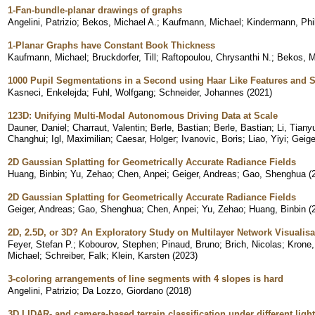
1-Fan-bundle-planar drawings of graphs
Angelini, Patrizio
;
Bekos, Michael A.
;
Kaufmann, Michael
;
Kindermann, Phi
1-Planar Graphs have Constant Book Thickness
Kaufmann, Michael
;
Bruckdorfer, Till
;
Raftopoulou, Chrysanthi N.
;
Bekos, M
1000 Pupil Segmentations in a Second using Haar Like Features and St
Kasneci, Enkelejda
;
Fuhl, Wolfgang
;
Schneider, Johannes
(
2021
)
123D: Unifying Multi-Modal Autonomous Driving Data at Scale
Dauner, Daniel
;
Charraut, Valentin
;
Berle, Bastian
;
Berle, Bastian
;
Li, Tiany
Changhui
;
Igl, Maximilian
;
Caesar, Holger
;
Ivanovic, Boris
;
Liao, Yiyi
;
Geige
2D Gaussian Splatting for Geometrically Accurate Radiance Fields
Huang, Binbin
;
Yu, Zehao
;
Chen, Anpei
;
Geiger, Andreas
;
Gao, Shenghua
(
2D Gaussian Splatting for Geometrically Accurate Radiance Fields
Geiger, Andreas
;
Gao, Shenghua
;
Chen, Anpei
;
Yu, Zehao
;
Huang, Binbin
(
2D, 2.5D, or 3D? An Exploratory Study on Multilayer Network Visualisat
Feyer, Stefan P.
;
Kobourov, Stephen
;
Pinaud, Bruno
;
Brich, Nicolas
;
Krone,
Michael
;
Schreiber, Falk
;
Klein, Karsten
(
2023
)
3-coloring arrangements of line segments with 4 slopes is hard
Angelini, Patrizio
;
Da Lozzo, Giordano
(
2018
)
3D LIDAR- and camera-based terrain classification under different ligh