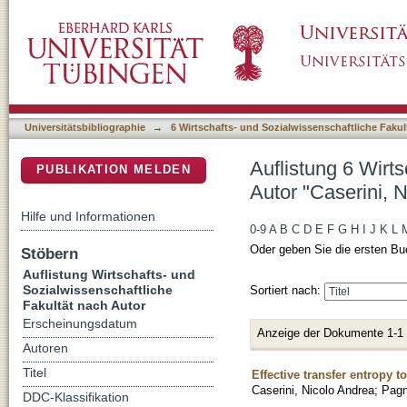
Auflistung 6 Wirtschafts- und Sozialwissensch
DSpace Repositorium (Manakin basiert)
Andrea"
Universitätsbibliographie
→
6 Wirtschafts- und Sozialwissenschaftliche Fakul
Auflistung 6 Wirt
PUBLIKATION MELDEN
Autor "Caserini, 
Hilfe und Informationen
0-9
A
B
C
D
E
F
G
H
I
J
K
L
Oder geben Sie die ersten Bu
Stöbern
Auflistung Wirtschafts- und
Sozialwissenschaftliche
Sortiert nach:
Fakultät nach Autor
Erscheinungsdatum
Anzeige der Dokumente 1-1
Autoren
Titel
Effective transfer entropy 
Caserini, Nicolo Andrea
;
Pagn
DDC-Klassifikation