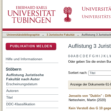
Auflistung 3 Juristische Fakultät nach Autor 
DSpace Repositorium (Manakin basiert)
Universitätsbibliographie
→
3 Juristische Fakultät
→
Auflistung 3 Juristisc
Auflistung 3 Juris
PUBLIKATION MELDEN
0-9
A
B
C
D
E
F
G
H
I
J
K
L
Hilfe und Informationen
Oder geben Sie die ersten Bu
Stöbern
Sortiert nach:
Auflistung Juristische
Fakultät nach Autor
Erscheinungsdatum
Anzeige der Dokumente 61-
Autoren
Jenseits von "Dublin" : Di
Titel
Nettesheim, Martin
(
2020
)
DDC-Klassifikation
Kein Verstoß des G 10 gege