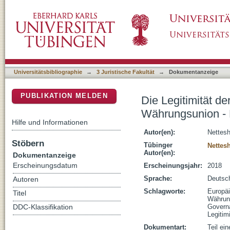
Die Legitimität der EU-Governance in der e
DSpace Repositorium (Manakin basiert)
Lösungsansätze
Universitätsbibliographie
→
3 Juristische Fakultät
→
Dokumentanzeige
PUBLIKATION MELDEN
Die Legitimität d
Währungsunion -
Hilfe und Informationen
Autor(en):
Nettesh
Stöbern
Tübinger
Nettes
Autor(en):
Dokumentanzeige
Erscheinungsdatum
Erscheinungsjahr:
2018
Sprache:
Deutsc
Autoren
Schlagworte:
Europä
Titel
Währun
Govern
DDC-Klassifikation
Legitimi
Dokumentart:
Teil ei