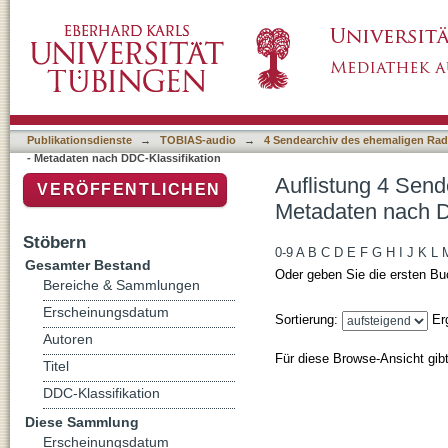
Auflistung 4 Sendearchiv des ehemaligen Ra
Klassifikation
Publikationsdienste
→
TOBIAS-audio
→
4 Sendearchiv des ehemaligen Radi
- Metadaten nach DDC-Klassifikation
Auflistung 4 Send
VERÖFFENTLICHEN
Metadaten nach D
Stöbern
0-9
A
B
C
D
E
F
G
H
I
J
K
L
Gesamter Bestand
Oder geben Sie die ersten Bu
Bereiche & Sammlungen
Erscheinungsdatum
Sortierung:
Er
Autoren
Für diese Browse-Ansicht gib
Titel
DDC-Klassifikation
Diese Sammlung
Erscheinungsdatum