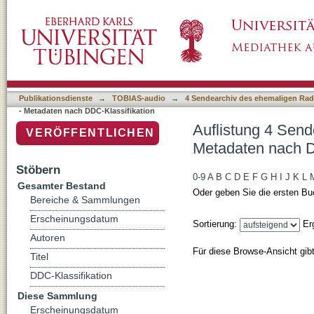
Auflistung 4 Sendearchiv des ehemaligen Ra
Klassifikation
Publikationsdienste
→
TOBIAS-audio
→
4 Sendearchiv des ehemaligen Radi
- Metadaten nach DDC-Klassifikation
Auflistung 4 Send
VERÖFFENTLICHEN
Metadaten nach D
Stöbern
0-9
A
B
C
D
E
F
G
H
I
J
K
L
Gesamter Bestand
Oder geben Sie die ersten Bu
Bereiche & Sammlungen
Erscheinungsdatum
Sortierung:
Er
Autoren
Für diese Browse-Ansicht gib
Titel
DDC-Klassifikation
Diese Sammlung
Erscheinungsdatum