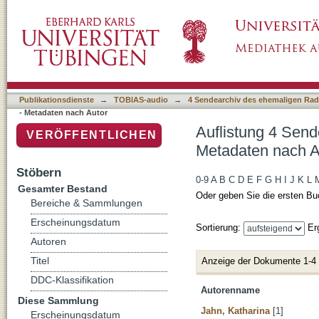
Auflistung 4 Sendearchiv des ehemaligen Rad
Publikationsdienste
→
TOBIAS-audio
→
4 Sendearchiv des ehemaligen Radi
- Metadaten nach Autor
Auflistung 4 Send
VERÖFFENTLICHEN
Metadaten nach A
Stöbern
0-9
A
B
C
D
E
F
G
H
I
J
K
L
Gesamter Bestand
Oder geben Sie die ersten Bu
Bereiche & Sammlungen
Erscheinungsdatum
Sortierung:
Er
Autoren
Titel
Anzeige der Dokumente 1-4
DDC-Klassifikation
Autorenname
Diese Sammlung
Jahn, Katharina
[1]
Erscheinungsdatum