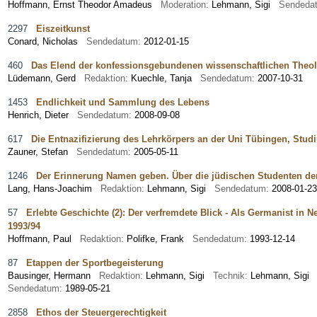
Hoffmann, Ernst Theodor Amadeus
Moderation:
Lehmann, Sigi
Sendeda
2297
Eiszeitkunst
Conard, Nicholas
Sendedatum:
2012-01-15
460
Das Elend der konfessionsgebundenen wissenschaftlichen Theo
Lüdemann, Gerd
Redaktion:
Kuechle, Tanja
Sendedatum:
2007-10-31
1453
Endlichkeit und Sammlung des Lebens
Henrich, Dieter
Sendedatum:
2008-09-08
617
Die Entnazifizierung des Lehrkörpers an der Uni Tübingen, Stu
Zauner, Stefan
Sendedatum:
2005-05-11
1246
Der Erinnerung Namen geben. Über die jüdischen Studenten der
Lang, Hans-Joachim
Redaktion:
Lehmann, Sigi
Sendedatum:
2008-01-23
57
Erlebte Geschichte (2): Der verfremdete Blick - Als Germanist in
1993/94
Hoffmann, Paul
Redaktion:
Polifke, Frank
Sendedatum:
1993-12-14
87
Etappen der Sportbegeisterung
Bausinger, Hermann
Redaktion:
Lehmann, Sigi
Technik:
Lehmann, Sigi
Sendedatum:
1989-05-21
2858
Ethos der Steuergerechtigkeit