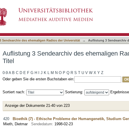
des ehemaligen Radios der Universität nach Ti
3 Sendearchiv des ehemaligen Radios der Universität
→
Auflistung 3 Sendearchiv d
Auflistung 3 Sendearchiv des ehemaligen Rad
Titel
0-9
A
B
C
D
E
F
G
H
I
J
K
L
M
N
O
P
Q
R
S
T
U
V
W
X
Y
Z
Oder geben Sie die ersten Buchstaben ein:
Sortiert nach:
Sortierung:
Ergebniss
Anzeige der Dokumente 21-40 von 223
420
Bioethik (7) - Ethische Probleme der Humangenetik, Studium Gen
Mieth, Dietmar
Sendedatum:
1998-02-23