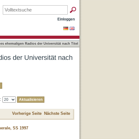
tel
Einloggen
es ehemaligen Radios der Universität nach Titel
ios der Universität nach
e:
Vorherige Seite
Nächste Seite
erale, SS 1997