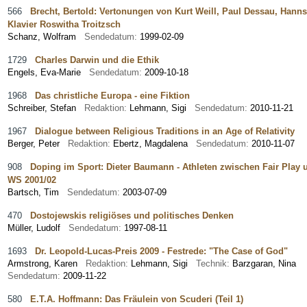
566
Brecht, Bertold: Vertonungen von Kurt Weill, Paul Dessau, Hanns
Klavier Roswitha Troitzsch
Schanz, Wolfram
Sendedatum:
1999-02-09
1729
Charles Darwin und die Ethik
Engels, Eva-Marie
Sendedatum:
2009-10-18
1968
Das christliche Europa - eine Fiktion
Schreiber, Stefan
Redaktion:
Lehmann, Sigi
Sendedatum:
2010-11-21
1967
Dialogue between Religious Traditions in an Age of Relativity
Berger, Peter
Redaktion:
Ebertz, Magdalena
Sendedatum:
2010-11-07
908
Doping im Sport: Dieter Baumann - Athleten zwischen Fair Play 
WS 2001/02
Bartsch, Tim
Sendedatum:
2003-07-09
470
Dostojewskis religiöses und politisches Denken
Müller, Ludolf
Sendedatum:
1997-08-11
1693
Dr. Leopold-Lucas-Preis 2009 - Festrede: "The Case of God"
Armstrong, Karen
Redaktion:
Lehmann, Sigi
Technik:
Barzgaran, Nina
Sendedatum:
2009-11-22
580
E.T.A. Hoffmann: Das Fräulein von Scuderi (Teil 1)