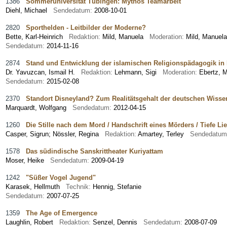
1386
Sommeruniversität Tübingen: Mythos Teamarbeit
Diehl, Michael
Sendedatum:
2008-10-01
2820
Sporthelden - Leitbilder der Moderne?
Bette, Karl-Heinrich
Redaktion:
Mild, Manuela
Moderation:
Mild, Manue
Sendedatum:
2014-11-16
2874
Stand und Entwicklung der islamischen Religionspädagogik in
Dr. Yavuzcan, Ismail H.
Redaktion:
Lehmann, Sigi
Moderation:
Ebertz,
Sendedatum:
2015-02-08
2370
Standort Disneyland? Zum Realitätsgehalt der deutschen Wissen
Marquardt, Wolfgang
Sendedatum:
2012-04-15
1260
Die Stille nach dem Mord / Handschrift eines Mörders / Tiefe Lieb
Casper, Sigrun
;
Nössler, Regina
Redaktion:
Amartey, Terley
Sendedatu
1578
Das südindische Sanskrittheater Kuriyattam
Moser, Heike
Sendedatum:
2009-04-19
1242
"Süßer Vogel Jugend"
Karasek, Hellmuth
Technik:
Hennig, Stefanie
Sendedatum:
2007-07-25
1359
The Age of Emergence
Laughlin, Robert
Redaktion:
Senzel, Dennis
Sendedatum:
2008-07-09