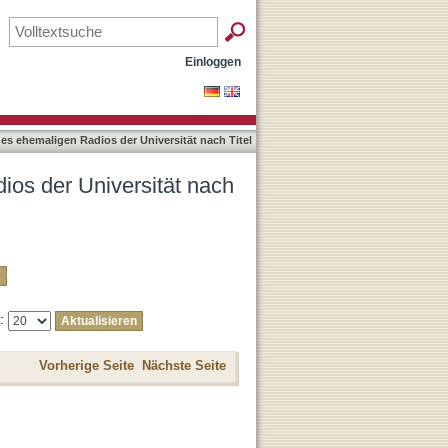
tel
Einloggen
es ehemaligen Radios der Universität nach Titel
ios der Universität nach
e:
Vorherige Seite
Nächste Seite