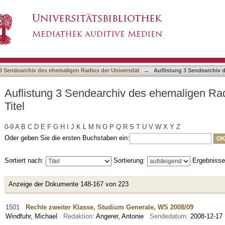
des ehemaligen Radios der Universität nach Ti
3 Sendearchiv des ehemaligen Radios der Universität
→
Auflistung 3 Sendearchiv d
Auflistung 3 Sendearchiv des ehemaligen Rad
Titel
0-9
A
B
C
D
E
F
G
H
I
J
K
L
M
N
O
P
Q
R
S
T
U
V
W
X
Y
Z
Oder geben Sie die ersten Buchstaben ein:
Sortiert nach:
Sortierung:
Ergebniss
Anzeige der Dokumente 148-167 von 223
1501
Rechte zweiter Klasse, Studium Generale, WS 2008/09
Windfuhr, Michael
Redaktion:
Angerer, Antonie
Sendedatum:
2008-12-17