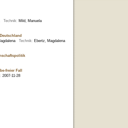
la
Technik:
Mild, Manuela
 Deutschland
 Magdalena
Technik:
Ebertz, Magdalena
schaftspolitik
e-freier Fall
m:
2007-11-28