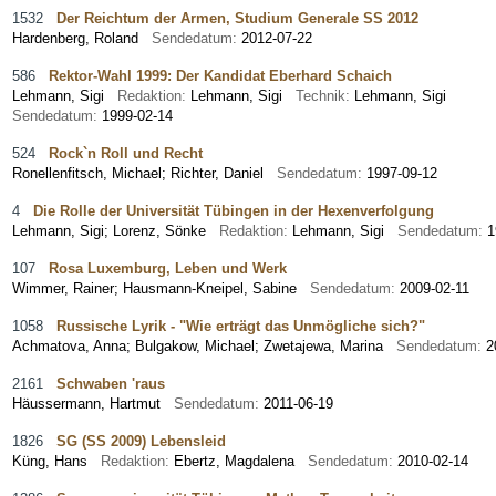
1532
Der Reichtum der Armen, Studium Generale SS 2012
Hardenberg, Roland
Sendedatum:
2012-07-22
586
Rektor-Wahl 1999: Der Kandidat Eberhard Schaich
Lehmann, Sigi
Redaktion:
Lehmann, Sigi
Technik:
Lehmann, Sigi
Sendedatum:
1999-02-14
524
Rock`n Roll und Recht
Ronellenfitsch, Michael
;
Richter, Daniel
Sendedatum:
1997-09-12
4
Die Rolle der Universität Tübingen in der Hexenverfolgung
Lehmann, Sigi
;
Lorenz, Sönke
Redaktion:
Lehmann, Sigi
Sendedatum:
1
107
Rosa Luxemburg, Leben und Werk
Wimmer, Rainer
;
Hausmann-Kneipel, Sabine
Sendedatum:
2009-02-11
1058
Russische Lyrik - "Wie erträgt das Unmögliche sich?"
Achmatova, Anna
;
Bulgakow, Michael
;
Zwetajewa, Marina
Sendedatum:
2
2161
Schwaben 'raus
Häussermann, Hartmut
Sendedatum:
2011-06-19
1826
SG (SS 2009) Lebensleid
Küng, Hans
Redaktion:
Ebertz, Magdalena
Sendedatum:
2010-02-14