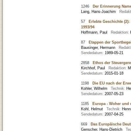
1246
Der Erinnerung Namen
Lang, Hans-Joachim
Redakt
57
Erlebte Geschichte (2)
1993/94
Hoffmann, Paul
Redaktion:
87
Etappen der Sportbege
Bausinger, Hermann
Redakt
Sendedatum:
1989-05-21
2858
Ethos der Steuergere
Kirchhof, Paul
Redaktion:
M
Sendedatum:
2015-01-18
1198
Die EU nach der Erwe
Kohler, Wilhelm
Technik:
He
Sendedatum:
2007-05-23
1185
Europa - Woher und
Kohl, Helmut
Technik:
Henn
Sendedatum:
2007-04-25
669
Das Europäische Deut
Genscher, Hans-Dietrich
Te