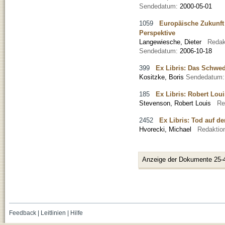
Sendedatum:
2000-05-01
1059
Europäische Zukunft 
Perspektive
Langewiesche, Dieter
Redak
Sendedatum:
2006-10-18
399
Ex Libris: Das Schwe
Kositzke, Boris
Sendedatum
185
Ex Libris: Robert Lou
Stevenson, Robert Louis
Re
2452
Ex Libris: Tod auf d
Hvorecki, Michael
Redaktio
Anzeige der Dokumente 25-
Feedback
|
Leitlinien
|
Hilfe