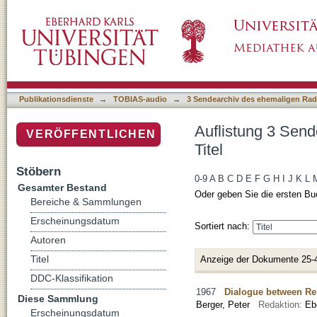
Auflistung 3 Sendearchiv des ehemaligen Rad
Publikationsdienste
→
TOBIAS-audio
→
3 Sendearchiv des ehemaligen Radi
Auflistung 3 Send
VERÖFFENTLICHEN
Titel
Stöbern
0-9
A
B
C
D
E
F
G
H
I
J
K
L
Gesamter Bestand
Oder geben Sie die ersten Bu
Bereiche & Sammlungen
Erscheinungsdatum
Sortiert nach:
Autoren
Titel
Anzeige der Dokumente 25-
DDC-Klassifikation
1967
Dialogue between Reli
Diese Sammlung
Berger, Peter
Redaktion:
Eb
Erscheinungsdatum