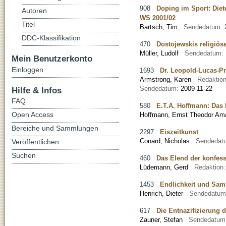
908
Doping im Sport: Diet
Autoren
WS 2001/02
Titel
Bartsch, Tim
Sendedatum:
DDC-Klassifikation
470
Dostojewskis religiös
Müller, Ludolf
Sendedatum:
Mein Benutzerkonto
Einloggen
1693
Dr. Leopold-Lucas-Pr
Armstrong, Karen
Redaktio
Sendedatum:
2009-11-22
Hilfe & Infos
FAQ
580
E.T.A. Hoffmann: Das F
Open Access
Hoffmann, Ernst Theodor A
Bereiche und Sammlungen
2297
Eiszeitkunst
Conard, Nicholas
Sendedat
Veröffentlichen
Suchen
460
Das Elend der konfes
Lüdemann, Gerd
Redaktion
1453
Endlichkeit und Sa
Henrich, Dieter
Sendedatu
617
Die Entnazifizierung 
Zauner, Stefan
Sendedatum