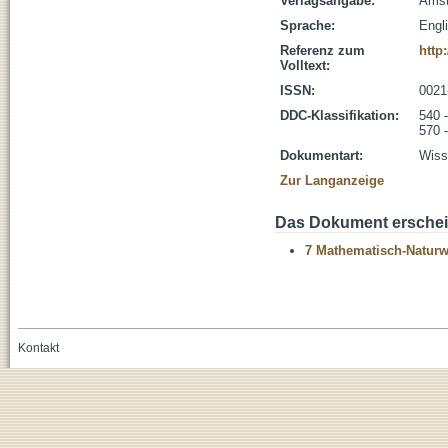
Verlagsangabe:
Amst
Sprache:
Engl
Referenz zum
http
Volltext:
ISSN:
0021
DDC-Klassifikation:
540 
570 
Dokumentart:
Wisse
Zur Langanzeige
Das Dokument erschein
7 Mathematisch-Naturwi
Kontakt