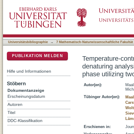
Temperature-controlled transition between no
DSpace Repositorium (Manakin basiert)
a mixed-mode SAX stationary phase utilizing
Universitätsbibliographie
→
7 Mathematisch-Naturwissenschaftliche Fakultät
PUBLIKATION MELDEN
Temperature-contr
denaturing analys
Hilfe und Informationen
phase utilizing t
Stöbern
Autor(en):
Maal
Mich
Dokumentanzeige
Erscheinungsdatum
Tübinger Autor(en):
Maal
Cars
Autoren
Wolt
Titel
Siev
Lämm
DDC-Klassifikation
Erschienen in:
Jour