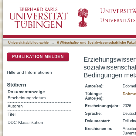
Erziehungswissenschaftliche Definitionsmeth
DSpace Repositorium (Manakin basiert)
Metamethodologie : Explorationen an den B
Universitätsbibliographie
→
6 Wirtschafts- und Sozialwissenschaftliche Fakul
PUBLIKATION MELDEN
Erziehungswissens
sozialwissenschaf
Hilfe und Informationen
Bedingungen meta
Stöbern
Autor(en):
Dobmeie
Dokumentanzeige
Tübinger
Dobmei
Erscheinungsdatum
Autor(en):
Erscheinungsjahr:
2026
Autoren
Sprache:
Deutsc
Titel
Dokumentart:
Teil ei
DDC-Klassifikation
Erschienen in:
Arbeite
Juvent