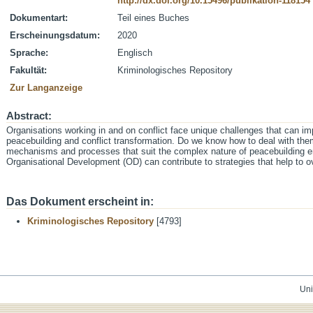
http://dx.doi.org/10.15496/publikation-118154
Dokumentart:
Teil eines Buches
Erscheinungsdatum:
2020
Sprache:
Englisch
Fakultät:
Kriminologisches Repository
Zur Langanzeige
Abstract:
Organisations working in and on conflict face unique challenges that can i
peacebuilding and conflict transformation. Do we know how to deal with th
mechanisms and processes that suit the complex nature of peacebuilding e
Organisational Development (OD) can contribute to strategies that help to 
Das Dokument erscheint in:
Kriminologisches Repository
[4793]
Uni