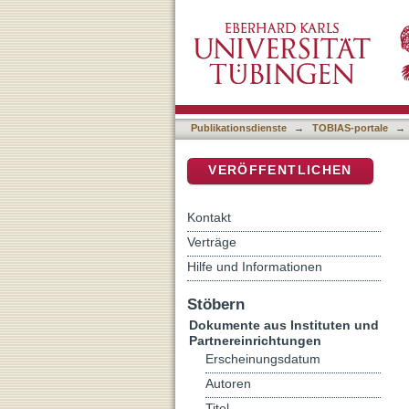
Creating clarity in conflic
DSpace Repositorium (Manakin b
Publikationsdienste
→
TOBIAS-portale
→
VERÖFFENTLICHEN
Kontakt
Verträge
Hilfe und Informationen
Stöbern
Dokumente aus Instituten und
Partnereinrichtungen
Erscheinungsdatum
Autoren
Titel