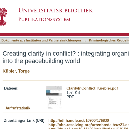
t? : integrating organisational development into
asiert)
Dokumente aus Instituten und Partnereinrichtungen
→
Kriminologisches Reposit
Creating clarity in conflict? : integrating org
into the peacebuilding world
Kübler, Torge
Dateien:
ClarityInConflict_Kuebler.pdf
197. KB
PDF
Aufrufstatistik
Zitierfähiger Link (URI):
http://hdl.handle.net/10900/176830
http://nbn-resolving.org/urn:nbn:de:bsz:21-