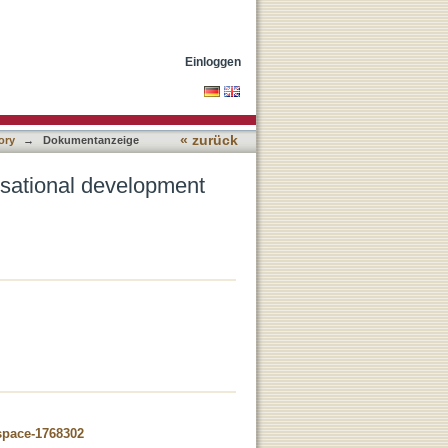
 the peacebuilding world
Einloggen
« zurück
ory
→
Dokumentanzeige
anisational development
dspace-1768302