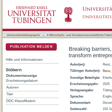
Breaking barriers, seizing opportunities : h
DSpace Repositorium (Manakin basiert)
process
Universitätsbibliographie
→
6 Wirtschafts- und Sozialwissenschaftliche Fakul
PUBLIKATION MELDEN
Breaking barriers
transform entrepr
Hilfe und Informationen
Autor(en):
Renz,
Stöbern
Tübinger Autor(en):
Renz,
Dokumentanzeige
Sonstige Beteiligte:
Eberha
Erscheinungsdatum
Erscheinungsjahr:
2025
Autoren
Verlagsangabe:
Tübin
Titel
Sprache:
Engli
DDC-Klassifikation
Dokumentart:
Disser
Seitenzahl:
155 S