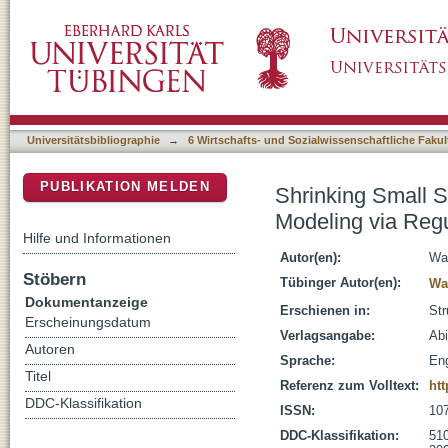
Shrinking Small Sample Problems in Multileve
DSpace Repositorium (Manakin basiert)
the Sample Covariance Matrix
Universitätsbibliographie
→
6 Wirtschafts- und Sozialwissenschaftliche Fakul
PUBLIKATION MELDEN
Shrinking Small S
Modeling via Regu
Hilfe und Informationen
Autor(en):
Wal
Stöbern
Tübinger Autor(en):
Wal
Dokumentanzeige
Erschienen in:
Str
Erscheinungsdatum
Verlagsangabe:
Abi
Autoren
Sprache:
Eng
Titel
Referenz zum Volltext:
htt
DDC-Klassifikation
ISSN:
10
DDC-Klassifikation:
510