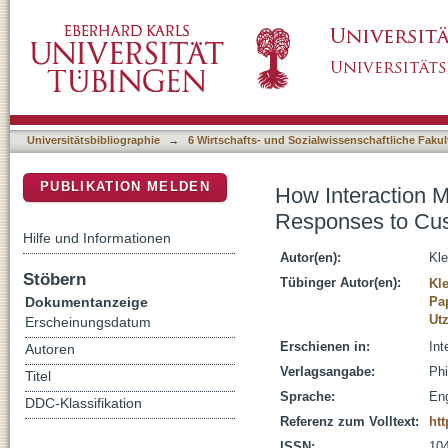
How Interaction Mechanism and Error Respo
DSpace Repositorium (Manakin basiert)
Service Chatbots
Universitätsbibliographie
→
6 Wirtschafts- und Sozialwissenschaftliche Fakul
PUBLIKATION MELDEN
How Interaction 
Responses to Cus
Hilfe und Informationen
Autor(en):
Kle
Stöbern
Tübinger Autor(en):
Kle
Dokumentanzeige
Pa
Ut
Erscheinungsdatum
Erschienen in:
Int
Autoren
Verlagsangabe:
Phi
Titel
Sprache:
Eng
DDC-Klassifikation
Referenz zum Volltext:
htt
ISSN:
10