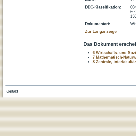
DDC-Klassifikation:
004
600
150
Dokumentart:
Wis
Zur Langanzeige
Das Dokument erschein
6 Wirtschafts- und Soz
7 Mathematisch-Naturwi
8 Zentrale, interfakult
Kontakt