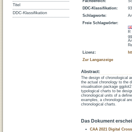
Fachbereich:
So
Titel
DDC-Klassifikation:
93
DDC-Klassifikation
Schlagworte:
Ar
Freie Schlagwörter:
R 
gg
Ar
Re
Lizenz:
ht
Zur Langanzeige
Abstract:
The design of chronological a
the actual chronology to the
visualisation package ggplot2 
typological charts to be desig
chronological units of a defi
examples, a chronological and
chronological charts.
Das Dokument erschein
CAA 2021 Digital Cros