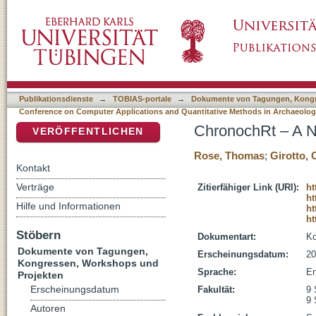
ChronochRt – A New R Package for Chronolo
DSpace Repositorium (Manakin basiert)
Publikationsdienste
→
TOBIAS-portale
→
Dokumente von Tagungen, Kongr
Conference on Computer Applications and Quantitative Methods in Archaeolo
ChronochRt – A N
VERÖFFENTLICHEN
Rose, Thomas
;
Girotto, 
Kontakt
Verträge
Zitierfähiger Link (URI):
ht
ht
Hilfe und Informationen
ht
ht
Stöbern
Dokumentart:
Ko
Dokumente von Tagungen,
Erscheinungsdatum:
20
Kongressen, Workshops und
Sprache:
En
Projekten
Erscheinungsdatum
Fakultät:
9 
9 
Autoren