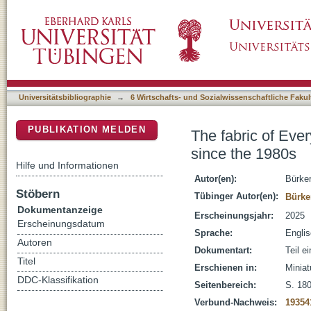
The fabric of Everyday Culture : the lives of 
DSpace Repositorium (Manakin basiert)
Universitätsbibliographie
→
6 Wirtschafts- und Sozialwissenschaftliche Fakul
PUBLIKATION MELDEN
The fabric of Ever
since the 1980s
Hilfe und Informationen
Autor(en):
Bürker
Stöbern
Tübinger Autor(en):
Bürker
Dokumentanzeige
Erscheinungsjahr:
2025
Erscheinungsdatum
Sprache:
Engli
Autoren
Dokumentart:
Teil e
Titel
Erschienen in:
Miniat
DDC-Klassifikation
Seitenbereich:
S. 18
Verbund-Nachweis:
19354