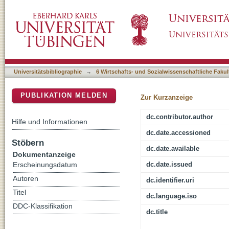
Erstarkender Rechtsextremismus als Herausf
DSpace Repositorium (Manakin basiert)
Universitätsbibliographie
→
6 Wirtschafts- und Sozialwissenschaftliche Fakul
PUBLIKATION MELDEN
Zur Kurzanzeige
dc.contributor.author
Hilfe und Informationen
dc.date.accessioned
Stöbern
dc.date.available
Dokumentanzeige
dc.date.issued
Erscheinungsdatum
Autoren
dc.identifier.uri
Titel
dc.language.iso
DDC-Klassifikation
dc.title