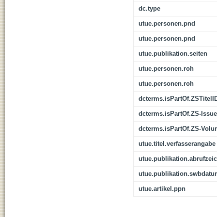
dc.type
utue.personen.pnd
utue.personen.pnd
utue.publikation.seiten
utue.personen.roh
utue.personen.roh
dcterms.isPartOf.ZSTitelI
dcterms.isPartOf.ZS-Issue
dcterms.isPartOf.ZS-Vol
utue.titel.verfasserangabe
utue.publikation.abrufzei
utue.publikation.swbdat
utue.artikel.ppn