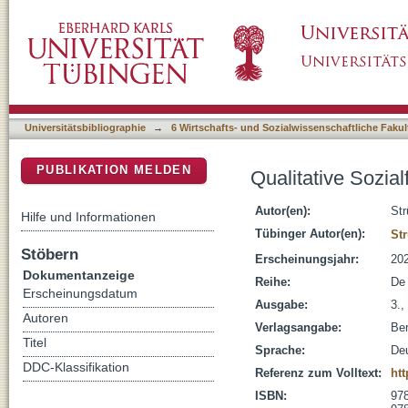
Qualitative Sozialforschung : eine komprimie
DSpace Repositorium (Manakin basiert)
Universitätsbibliographie
→
6 Wirtschafts- und Sozialwissenschaftliche Fakul
PUBLIKATION MELDEN
Qualitative Sozia
Autor(en):
Str
Hilfe und Informationen
Tübinger Autor(en):
St
Stöbern
Erscheinungsjahr:
20
Dokumentanzeige
Reihe:
De
Erscheinungsdatum
Ausgabe:
3.,
Autoren
Verlagsangabe:
Ber
Titel
Sprache:
De
DDC-Klassifikation
Referenz zum Volltext:
htt
ISBN:
978