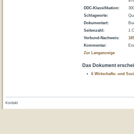
978
DDC-Klassifikation:
300
Schlagworte:
Qua
Dokumentart:
Bu
Seitenzahl:
1 O
Verbund-Nachweis:
18
Kommentar:
Ers
Zur Langanzeige
Das Dokument erschein
6 Wirtschafts- und Soz
Kontakt