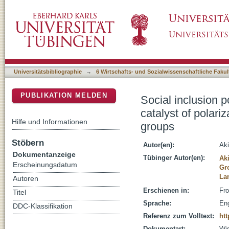
Social inclusion policy effects on democratic s
DSpace Repositorium (Manakin basiert)
threating the identities of privileged social gr
Universitätsbibliographie
→
6 Wirtschafts- und Sozialwissenschaftliche Fakul
PUBLIKATION MELDEN
Social inclusion p
catalyst of polariz
Hilfe und Informationen
groups
Stöbern
Autor(en):
Aki
Dokumentanzeige
Tübinger Autor(en):
Ak
Erscheinungsdatum
Gr
La
Autoren
Erschienen in:
Fro
Titel
Sprache:
Eng
DDC-Klassifikation
Referenz zum Volltext:
htt
Dokumentart:
Wis