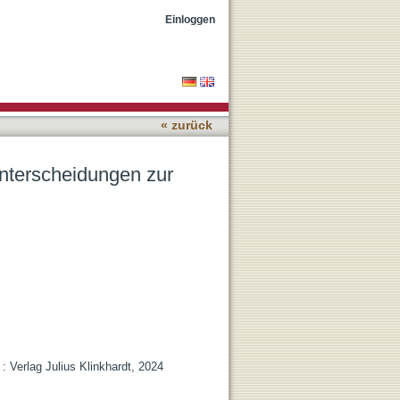
ie eines rezessiven
Einloggen
« zurück
nterscheidungen zur
 Verlag Julius Klinkhardt, 2024