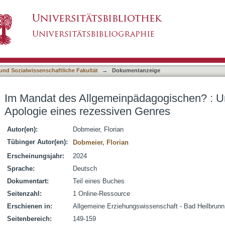
ädagogischen? : Unterscheidungen zur Apolog
asiert)
 und Sozialwissenschaftliche Fakultät
→
Dokumentanzeige
Im Mandat des Allgemeinpädagogischen? : U
Apologie eines rezessiven Genres
Autor(en):
Dobmeier, Florian
Tübinger Autor(en):
Dobmeier, Florian
Erscheinungsjahr:
2024
Sprache:
Deutsch
Dokumentart:
Teil eines Buches
Seitenzahl:
1 Online-Ressource
Erschienen in:
Allgemeine Erziehungswissenschaft - Bad Heilbrunn :
Seitenbereich:
149-159