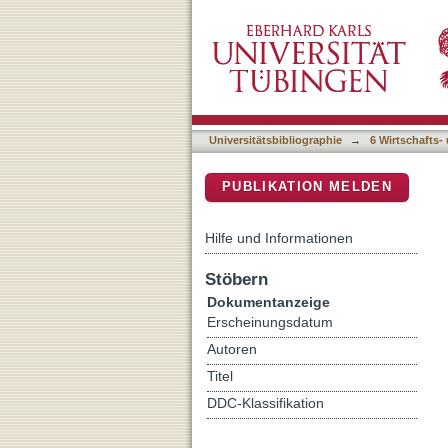
Im Mandat des Allgemeinp
DSpace Repositorium (Manakin b
Genres
Universitätsbibliographie
→
6 Wirtschafts-
PUBLIKATION MELDEN
Hilfe und Informationen
Stöbern
Dokumentanzeige
Erscheinungsdatum
Autoren
Titel
DDC-Klassifikation