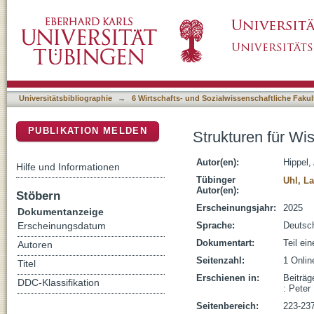
Strukturen für Wissenschaft und Praxis der
DSpace Repositorium (Manakin basiert)
Universitätsbibliographie
→
6 Wirtschafts- und Sozialwissenschaftliche Fakul
PUBLIKATION MELDEN
Strukturen für W
Autor(en):
Hippel,
Hilfe und Informationen
Tübinger
Uhl, L
Autor(en):
Stöbern
Erscheinungsjahr:
2025
Dokumentanzeige
Sprache:
Deutsc
Erscheinungsdatum
Dokumentart:
Teil ei
Autoren
Seitenzahl:
1 Onli
Titel
Erschienen in:
Beiträg
DDC-Klassifikation
: Peter
Seitenbereich:
223-23