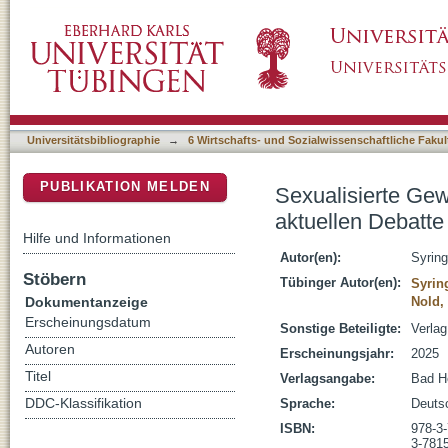
Sexualisierte Gewalt in Bildungseinrichtunge
DSpace Repositorium (Manakin basiert)
Universitätsbibliographie
→
6 Wirtschafts- und Sozialwissenschaftliche Fakul
PUBLIKATION MELDEN
Sexualisierte Gew
aktuellen Debatte
Hilfe und Informationen
Autor(en):
Syring
Stöbern
Tübinger Autor(en):
Syrin
Dokumentanzeige
Nold,
Erscheinungsdatum
Sonstige Beteiligte:
Verlag
Autoren
Erscheinungsjahr:
2025
Titel
Verlagsangabe:
Bad He
DDC-Klassifikation
Sprache:
Deuts
ISBN:
978-3
3-781