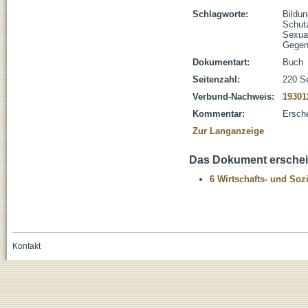
Schlagworte:
Bildun
Schut
Sexual
Gege
Dokumentart:
Buch
Seitenzahl:
220 S
Verbund-Nachweis:
19301
Kommentar:
Ersch
Zur Langanzeige
Das Dokument erschein
6 Wirtschafts- und Soz
Kontakt