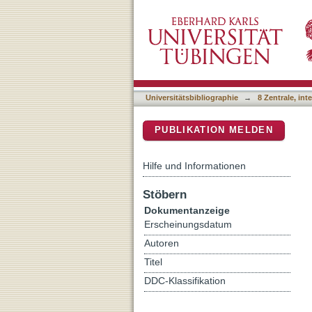
Using Knowledge Construc
DSpace Repositorium (Manakin b
Trial on Showing Graduall
Universitätsbibliographie
→
8 Zentrale, in
PUBLIKATION MELDEN
Hilfe und Informationen
Stöbern
Dokumentanzeige
Erscheinungsdatum
Autoren
Titel
DDC-Klassifikation