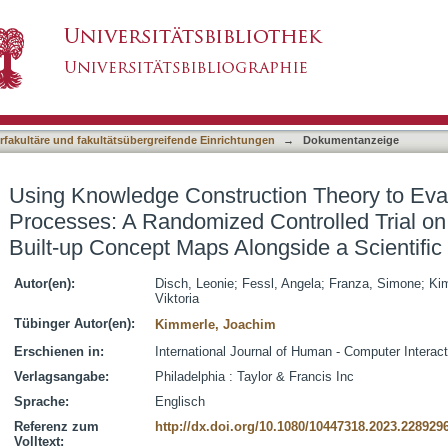
tion Theory to Evaluate Learning Processes:
asiert)
y Built-up Concept Maps Alongside a Scientific
terfakultäre und fakultätsübergreifende Einrichtungen
→
Dokumentanzeige
Using Knowledge Construction Theory to Eva
Processes: A Randomized Controlled Trial o
Built-up Concept Maps Alongside a Scientific
Autor(en):
Disch, Leonie
;
Fessl, Angela
;
Franza, Simone
;
Ki
Viktoria
Tübinger Autor(en):
Kimmerle, Joachim
Erschienen in:
International Journal of Human - Computer Interact
Verlagsangabe:
Philadelphia : Taylor & Francis Inc
Sprache:
Englisch
Referenz zum
http://dx.doi.org/10.1080/10447318.2023.228929
Volltext: