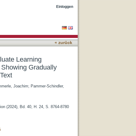
 A Randomized Controlled
Einloggen
 Text
« zurück
luate Learning
n Showing Gradually
 Text
mmerle, Joachim
;
Pammer-Schindler,
ion (2024), Bd. 40, H. 24, S. 8764-8780
6