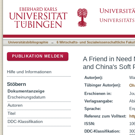
A Friend in Need May Not Be a Friend Indeed
DSpace Repositorium (Manakin basiert)
Europe
Universitätsbibliographie
→
6 Wirtschafts- und Sozialwissenschaftliche Fakul
PUBLIKATION MELDEN
A Friend in Need 
and China's Soft
Hilfe und Informationen
Autor(en):
Wa
Stöbern
Tübinger Autor(en):
Oh
Dokumentanzeige
Erschienen in:
Jou
Erscheinungsdatum
Verlagsangabe:
Abi
Autoren
Sprache:
Eng
Titel
Referenz zum Volltext:
htt
DDC-Klassifikation
ISSN:
10
DDC-Klassifikation:
300