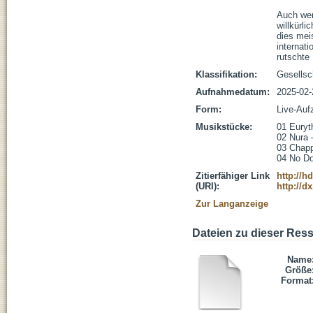
Auch wen
willkürli
dies mei
internat
rutschte
Klassifikation:
Gesellsc
Aufnahmedatum:
2025-02-
Form:
Live-Auf
Musikstücke:
01 Euryth
02 Nura –
03 Chapp
04 No Dou
Zitierfähiger Link
http://h
(URI):
http://d
Zur Langanzeige
Dateien zu dieser Res
Name
Größe
Format