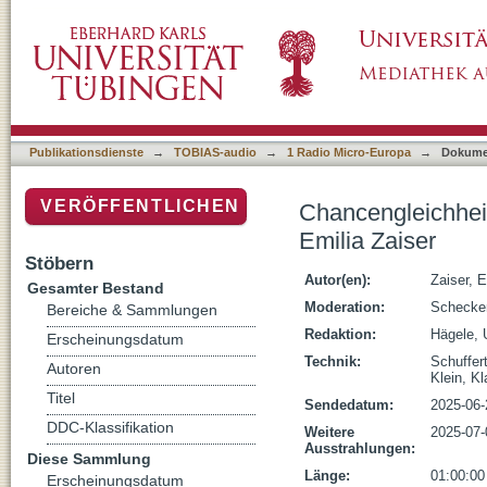
Chancengleichheit im Beruf. Radio-Podcast 
Publikationsdienste
→
TOBIAS-audio
→
1 Radio Micro-Europa
→
Dokume
VERÖFFENTLICHEN
Chancengleichhei
Emilia Zaiser
Stöbern
Autor(en):
Zaiser, E
Gesamter Bestand
Moderation:
Schecker
Bereiche & Sammlungen
Redaktion:
Hägele, 
Erscheinungsdatum
Technik:
Schuffert
Autoren
Klein, K
Titel
Sendedatum:
2025-06-
DDC-Klassifikation
Weitere
2025-07-
Ausstrahlungen:
Diese Sammlung
Länge:
01:00:00
Erscheinungsdatum