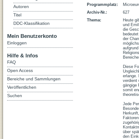
Programmplatz:
Microeur
Autoren
Archiv-Nr.:
627
Titel
Thema:
Heute gi
DDC-Klassifikation
und Emil
die Gesc
bedeutet
Mein Benutzerkonto
der Chan
Einloggen
möglichs
aufgrund 
Religion
Hilfe & Infos
Bereichen
FAQ
Diese Fo
Open Access
Ungleich
erlange.
Bereiche und Sammlungen
verdient 
gängige 
Veröffentlichen
somit en
theoretisch
Suchen
Jede Per
Besonder
Herkunft,
Faktoren
zugehöri
Kontaktm
über spät
den Eink